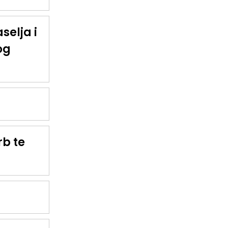
selja i
og
rb te