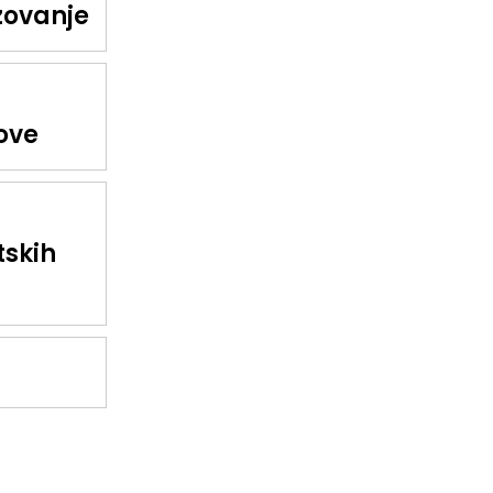
azovanje
ove
tskih