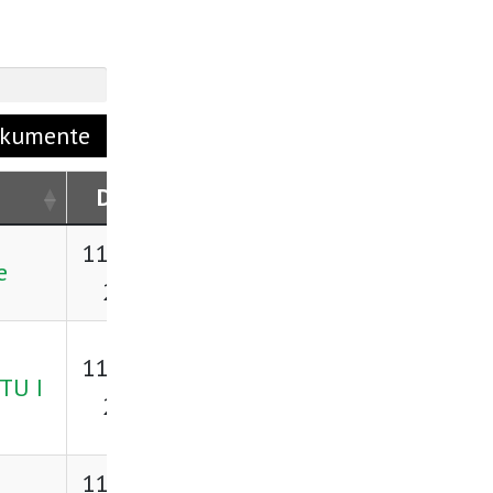
okumente
Datum
Preuzimanje
11. lipnja
e
Preuzmi
2026.
11. lipnja
Preuzmi
TU I
2026.
11. lipnja