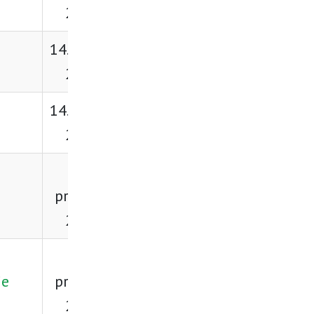
Preuzmi
2026.
14. ožujka
Preuzmi
2026.
14. ožujka
Preuzmi
2026.
22.
Preuzmi
prosinca
2025.
22.
Preuzmi
je
prosinca
2025.