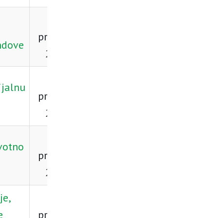
22.
Preuzmi
prosinca
ndove
2025.
22.
ijalnu
Preuzmi
prosinca
2025.
16.
ivotno
Preuzmi
prosinca
2025.
je,
16.
Preuzmi
e
prosinca