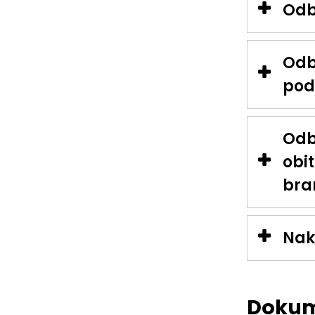
Odbo
Odb
pod
Odb
obit
bran
Nak
Dokum