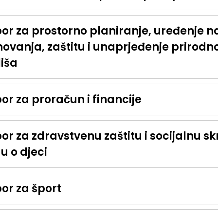
or za prostorno planiranje, uređenje na
novanja, zaštitu i unaprjeđenje prirodn
liša
or za proračun i financije
r za zdravstvenu zaštitu i socijalnu sk
u o djeci
or za šport