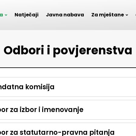
a
Natječaji
Javna nabava
Za mještane
Odbori i povjerenstva
datna komisija
or za izbor i imenovanje
or za statutarno-pravna pitanja