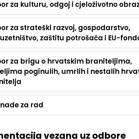
r za kulturu, odgoj i cjeloživotno obr
or za strateški razvoj, gospodarstvo,
uzetništvo, zaštitu potrošača i EU-fond
or za brigu o hrvatskim braniteljima,
eljima poginulih, umrlih i nestalih hrva
itelja
nade za rad
entacija vezana uz odbore