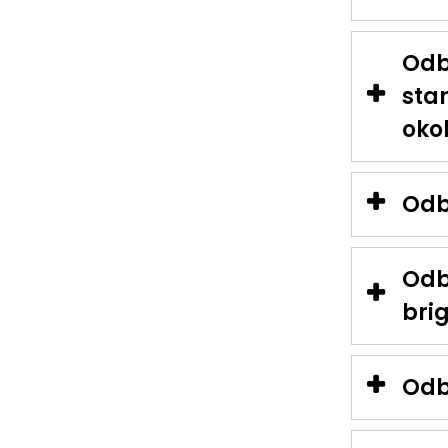
Odb
sta
oko
Odb
Odbo
brig
Odb