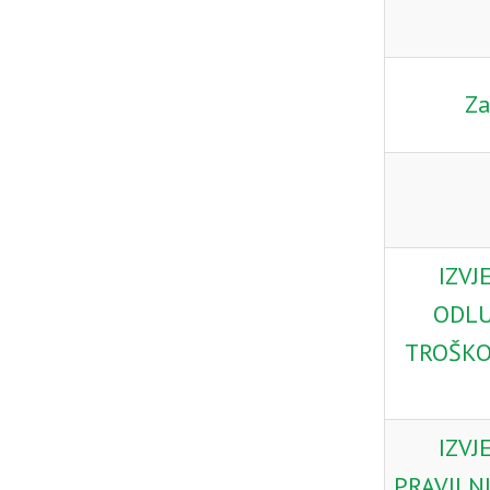
Za
IZVJ
ODLU
TROŠKOV
IZVJ
PRAVILN