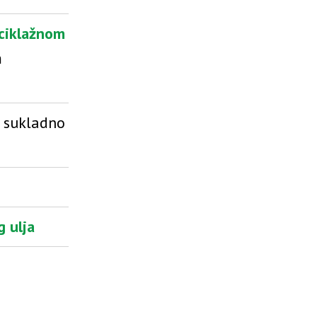
ciklažnom
m
e sukladno
g ulja