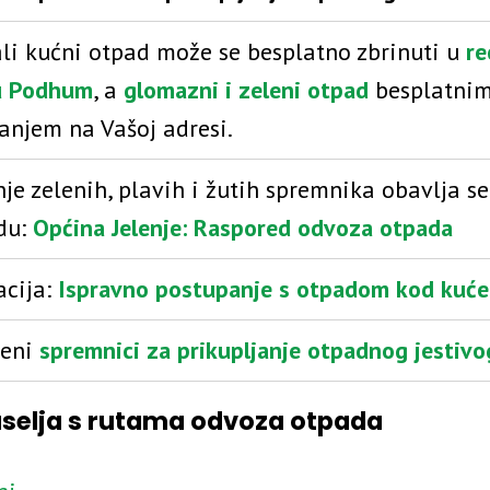
ali kućni otpad može se besplatno zbrinuti u
re
u Podhum
, a
glomazni i zeleni otpad
besplatni
janjem na Vašoj adresi.
nje zelenih, plavih i žutih spremnika obavlja s
du:
Općina Jelenje: Raspored odvoza otpada
acija:
Ispravno postupanje s otpadom kod kuće
jeni
spremnici za prikupljanje otpadnog jestivo
selja s rutama odvoza otpada