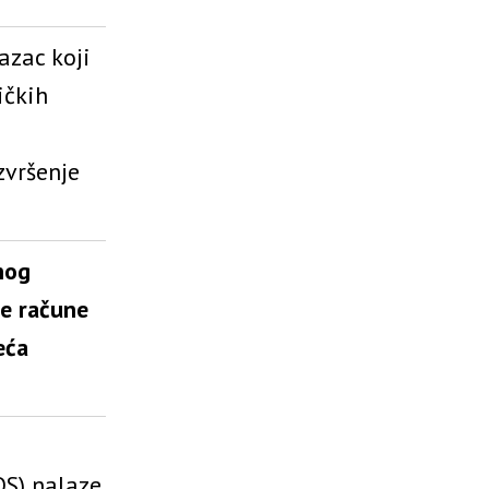
azac koji
ičkih
zvršenje
nog
e račune
eća
S) nalaze