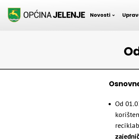
Skip
to
Novosti
Uprav
content
Od
Osnovne
Od 01.0
korišten
recikla
zajednič