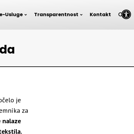
Open toolbar
e-Usluge
Transparentnost
Kontakt
ada
očelo je
remnika za
 nalaze
ekstila.