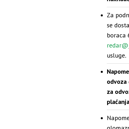
Za podn
se dost
boraca 
redar@j
usluge.
Napomen
odvoza 
za odvo
plaćanja
Napomen
glomazn