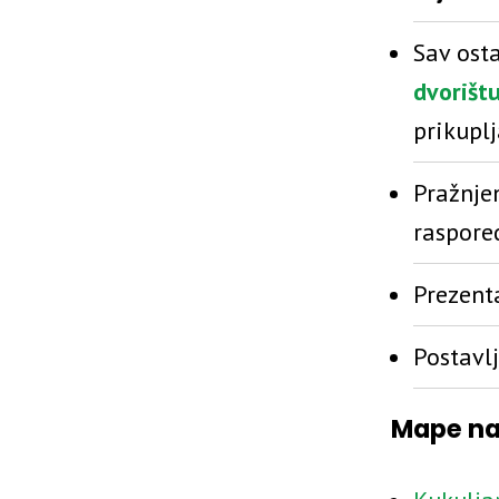
Sav ost
dvorišt
prikupl
Pražnje
raspore
Prezent
Postavl
Mape na