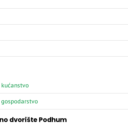
m
m
m
– kućanstvo
– gospodarstvo
žno dvorište Podhum