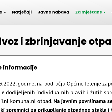
a
Natječaji
Javna nabava
Za mještane
voz i zbrinjavanje otp
 informacije
3.2022. godine, na području Općine Jelenje zap
je dodijeljenih individualnih plavih i žutih sp
bilni komunalni otpad.
Na javnim površinama se
ki spremnici za prikupljanje otpadnog stakla i t