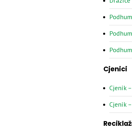
Dražice
Podhu
Podhu
Podhu
Cjenici
Cjenik 
Cjenik 
Recikla