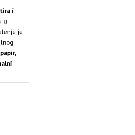
tira i
u u
elenje je
alnog
papir,
nalni