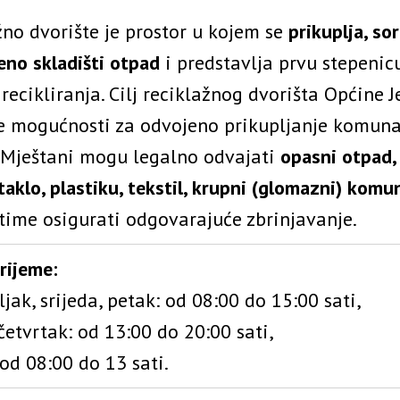
žno dvorište je prostor u kojem se
prikuplja, sor
eno skladišti otpad
i predstavlja prvu stepenic
recikliranja. Cilj reciklažnog dvorišta Općine J
e mogućnosti za odvojeno prikupljanje komun
 Mještani mogu legalno odvajati
opasni otpad, 
taklo, plastiku, tekstil, krupni (glomazni) komu
time osigurati odgovarajuće zbrinjavanje.
rijeme:
jak, srijeda, petak: od 08:00 do 15:00 sati,
četvrtak: od 13:00 do 20:00 sati,
od 08:00 do 13 sati.