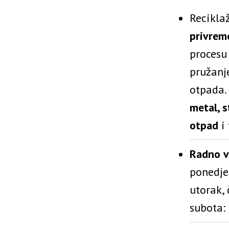
Recikla
privrem
procesu 
pružanj
otpada.
metal, s
otpad
i 
Radno v
ponedjel
utorak, 
subota: 