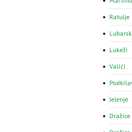
Martino
Ratulje
Lubarsk
Lukeži
Valići
Podkila
Jelenje
Dražice