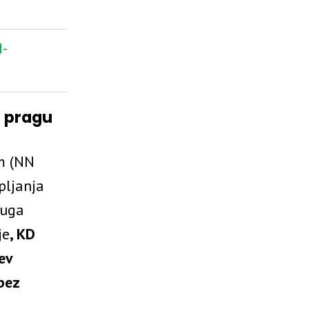
d-
 pragu
m (NN
pljanja
luga
je
, KD
ev
bez