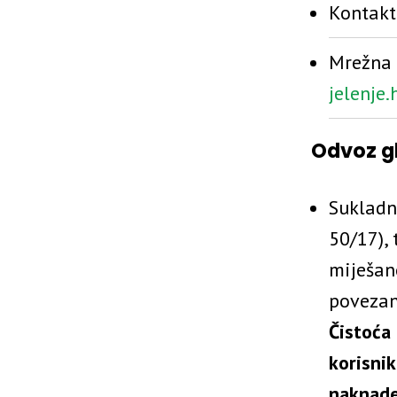
Kontakt
Mrežna 
jelenje.
Odvoz g
Sukladn
50/17),
miješan
povezan
Čistoća
korisni
naknade