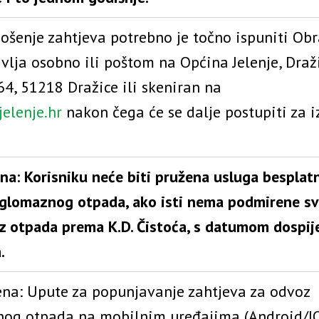
ošenje zahtjeva potrebno je točno ispuniti Obr
avlja osobno ili poštom na Općina Jelenje, Draž
64, 51218 Dražice ili skeniran na
elenje.hr
nakon čega će se dalje postupiti za i
a: Korisniku neće biti pružena usluga besplat
glomaznog otpada, ako isti nema podmirene sv
z otpada prema K.D. Čistoća, s datumom dospij
.
a: Upute za popunjavanje zahtjeva za odvoz
og otpada na mobilnim uređajima (Android/IO