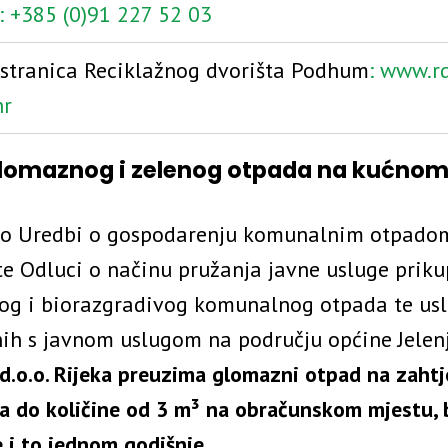
: +385 (0)91 227 52 03
stranica Reciklažnog dvorišta Podhum
: www.r
hr
lomaznog i zelenog otpada na kućnom
o Uredbi o gospodarenju komunalnim otpado
 te Odluci o načinu pružanja javne usluge priku
og i biorazgradivog komunalnog otpada te us
ih s javnom uslugom na području općine Jelen
 d.o.o. Rijeka preuzima glomazni otpad na zahtj
ka do količine od 3 m³ na obračunskom mjestu, 
 i to jednom godišnje.