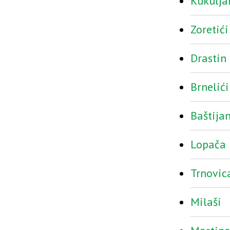
Kukulja
Zoretići
Drastin
Brnelići
Baštijan
Lopača
Trnovic
Milaši