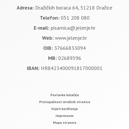
Adresa:
Dražičkih boraca 64, 51218 Dražice
Telefon:
051 208 080
E-mail:
pisarnica@jelenje.hr
Web:
www.jelenje.hr
OIB:
37666833094
MB:
02689596
IBAN:
HR8423400091817000001
Postavke kolačića
Pristupačnost mrežnih stranica
Uvjeti korištenja
Impressum
Mapa stranice