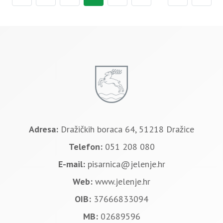
Adresa:
Dražičkih boraca 64, 51218 Dražice
Telefon:
051 208 080
E-mail:
pisarnica@jelenje.hr
Web:
www.jelenje.hr
OIB:
37666833094
MB:
02689596