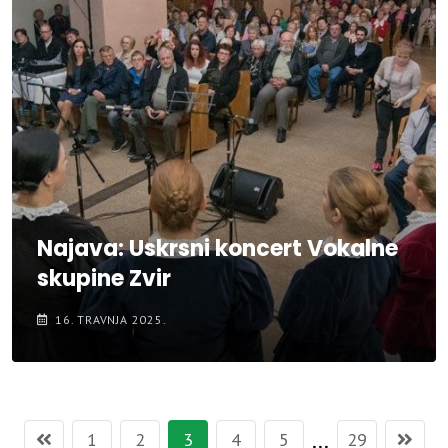
Najava: Uskrsni koncert Vokalne
skupine Zvir
16. TRAVNJA 2025.
...
1
2
3
4
5
29