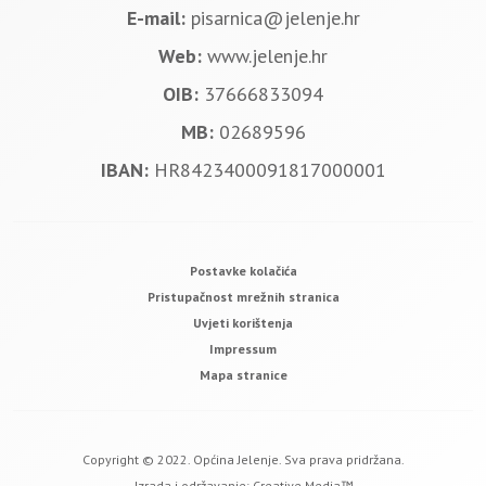
E-mail:
pisarnica@jelenje.hr
Web:
www.jelenje.hr
OIB:
37666833094
MB:
02689596
IBAN:
HR8423400091817000001
Postavke kolačića
Pristupačnost mrežnih stranica
Uvjeti korištenja
Impressum
Mapa stranice
Copyright © 2022. Općina Jelenje. Sva prava pridržana.
Izrada i održavanje:
Creative Media™