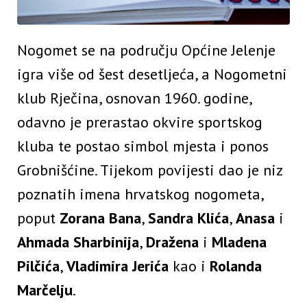
Nogomet se na području Općine Jelenje
igra više od šest desetljeća, a Nogometni
klub Rječina, osnovan 1960. godine,
odavno je prerastao okvire sportskog
kluba te postao simbol mjesta i ponos
Grobnišćine. Tijekom povijesti dao je niz
poznatih imena hrvatskog nogometa,
poput
Zorana Bana
,
Sandra Klića
,
Anasa
i
Ahmada
Sharbinija
,
Dražena
i
Mladena
Pilčića
,
Vladimira Jerića
kao i
Rolanda
Marčelju
.