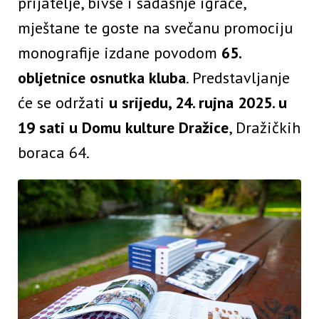
prijatelje, bivše i sadašnje igrače,
mještane te goste na svečanu promociju
monografije izdane povodom
65.
obljetnice osnutka kluba
. Predstavljanje
će se održati
u srijedu, 24. rujna 2025. u
19 sati u Domu kulture Dražice
, Dražičkih
boraca 64.