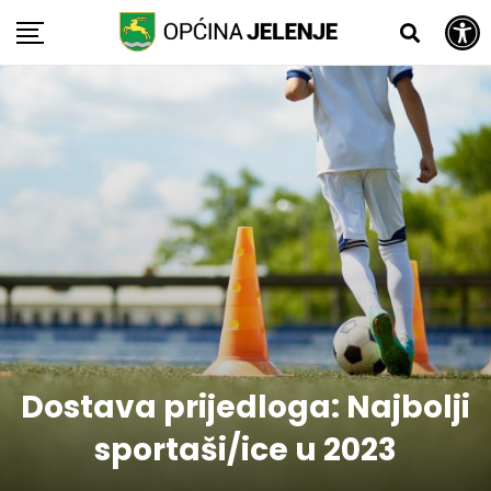
Open toolbar
Skip
to
content
Dostava prijedloga: Najbolji
sportaši/ice u 2023