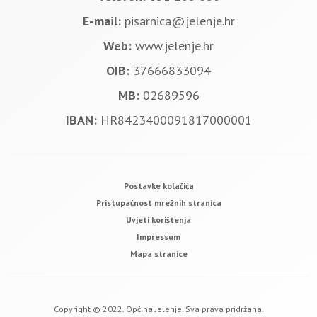
E-mail:
pisarnica@jelenje.hr
Web:
www.jelenje.hr
OIB:
37666833094
MB:
02689596
IBAN:
HR8423400091817000001
Postavke kolačića
Pristupačnost mrežnih stranica
Uvjeti korištenja
Impressum
Mapa stranice
Copyright © 2022. Općina Jelenje. Sva prava pridržana.