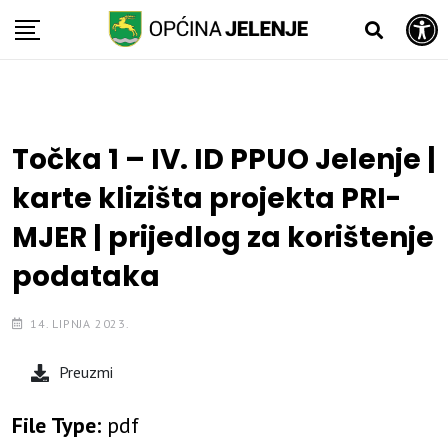
Open toolbar
Skip
to
content
Točka 1 – IV. ID PPUO Jelenje |
karte klizišta projekta PRI-
MJER | prijedlog za korištenje
podataka
14. LIPNJA 2023.
Preuzmi
File Type:
pdf