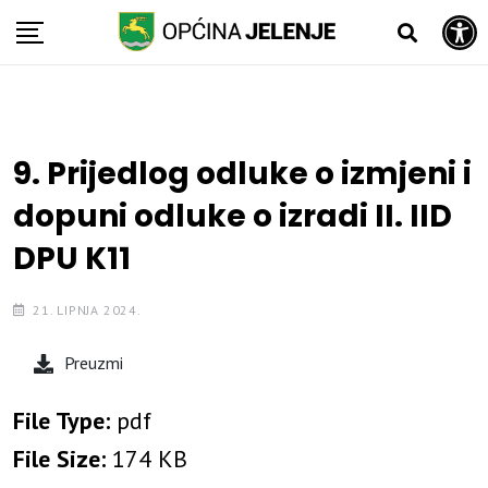
Open toolbar
Skip
to
content
9. Prijedlog odluke o izmjeni i
dopuni odluke o izradi II. IID
DPU K11
21. LIPNJA 2024.
Preuzmi
File Type:
pdf
File Size:
174 KB