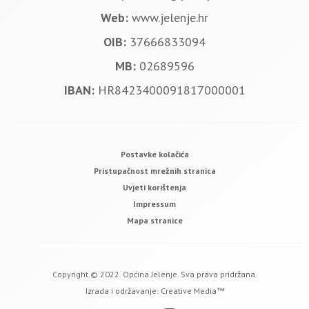
Web:
www.jelenje.hr
OIB:
37666833094
MB:
02689596
IBAN:
HR8423400091817000001
Postavke kolačića
Pristupačnost mrežnih stranica
Uvjeti korištenja
Impressum
Mapa stranice
Copyright © 2022. Općina Jelenje. Sva prava pridržana.
Izrada i održavanje:
Creative Media™