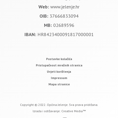
Web:
www.jelenje.hr
OIB:
37666833094
MB:
02689596
IBAN:
HR8423400091817000001
Postavke kolačića
Pristupačnost mrežnih stranica
Uvjeti korištenja
Impressum
Mapa stranice
Copyright © 2022. Općina Jelenje. Sva prava pridržana.
Izrada i održavanje:
Creative Media™