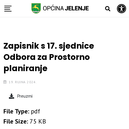
Open toolbar
Skip
to
content
Zapisnik s 17. sjednice
Odbora za Prostorno
planiranje
19. RUJNA 2024.
Preuzmi
File Type:
pdf
File Size:
75 KB