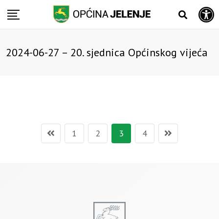
Open toolbar
Skip
to
content
2024-06-27 – 20. sjednica Općinskog vijeća
1
2
3
4