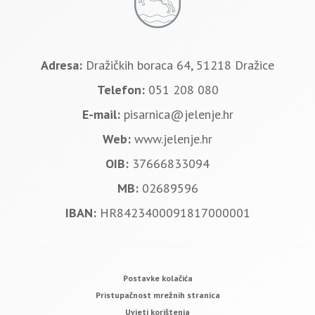
Adresa:
Dražičkih boraca 64, 51218 Dražice
Telefon:
051 208 080
E-mail:
pisarnica@jelenje.hr
Web:
www.jelenje.hr
OIB:
37666833094
MB:
02689596
IBAN:
HR8423400091817000001
Postavke kolačića
Pristupačnost mrežnih stranica
Uvjeti korištenja