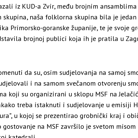
azali iz KUD-a Zvir, među brojnim ansamblima 
 skupina, naša folklorna skupina bila je jedan
ika Primorsko-goranske županije, te je svoje g
stavila brojnoj publici koja ih je pratila u Zag
omenuti da su, osim sudjelovanja na samoj smo
sudjelovali i na samom svečanom otvorenju smo
a koji su organizirani u sklopu MSF na Jelač
akako treba istaknuti i sudjelovanje u emisiji 
ura”, u kojoj se prezentirao grobnički kraj i obič
 gostovanje na MSF završilo je svetom misom
oj katedrali.