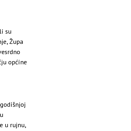
li su
je, Župa
svesrdno
čju općine
godišnjoj
ju
e u rujnu,