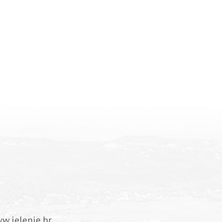
w.jelenje.hr