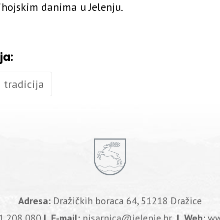
ihojskim danima u Jelenju.
ja:
 tradicija
Adresa:
Dražičkih boraca 64, 51218 Dražice
1 208 080
| E-mail:
pisarnica@jelenje.hr
| Web:
ww