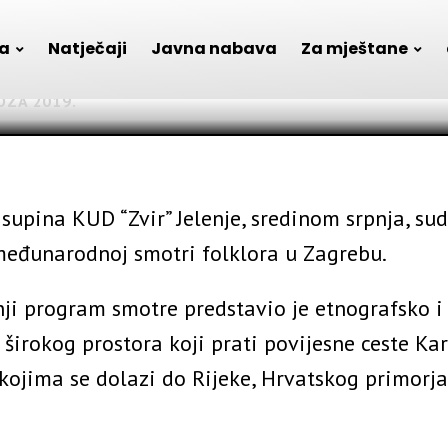
bničke tradicije u Zag
a
Natječaji
Javna nabava
Za mještane
OZA 2019.
supina KUD “Zvir” Jelenje, sredinom srpnja, su
 međunarodnoj smotri folklora u Zagrebu.
ji program smotre predstavio je etnografsko i
širokog prostora koji prati povijesne ceste Kar
kojima se dolazi do Rijeke, Hrvatskog primorja, 