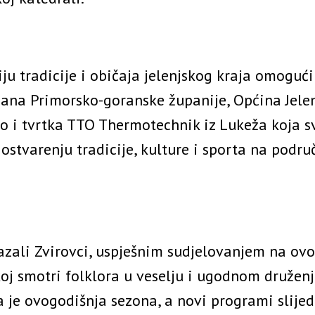
ju tradicije i običaja jelenjskog kraja omogući
ana Primorsko-goranske županije, Općina Jelen
kao i tvrtka TTO Thermotechnik iz Lukeža koja 
stvarenju tradicije, kulture i sporta na podru
azali Zvirovci, uspješnim sudjelovanjem na ovo
oj smotri folklora u veselju i ugodnom družen
 je ovogodišnja sezona, a novi programi slijed