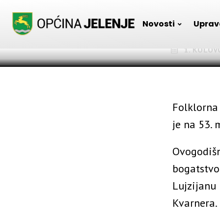
gro
Skip
to
Novosti
Uprav
content
1. KOLOV
Folklorna 
je na 53.
Ovogodišn
bogatstvo 
Lujzijanu 
Kvarnera.