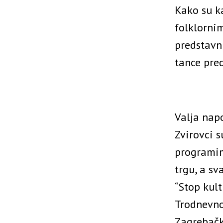
Kako su k
folklornim
predstavn
tance pred
Valja nap
Zvirovci 
programim
trgu, a sv
“Stop kult
Trodnevno
Zagrebačk