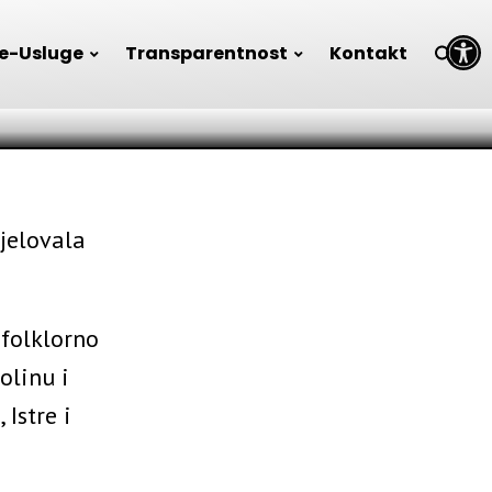
rebu
Open toolbar
e-Usluge
Transparentnost
Kontakt
djelovala
 folklorno
olinu i
Istre i