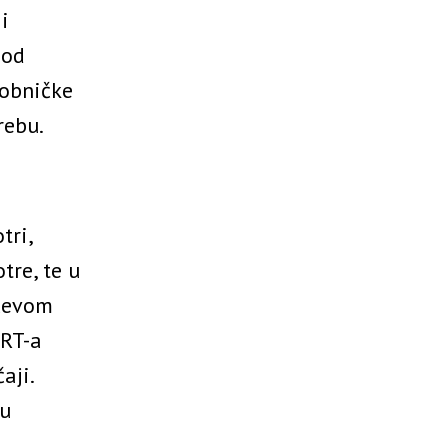
i
 od
robničke
rebu.
tri,
tre, te u
ićevom
HRT-a
aji.
 u