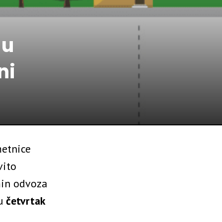
 u
ni
metnice
vito
min odvoza
 u
četvrtak