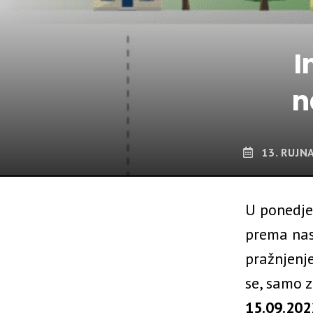
I
n
13. RUJN
U ponedje
prema nase
pražnjenj
se, samo 
15.09.202