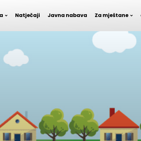
a
Natječaji
Javna nabava
Za mještane