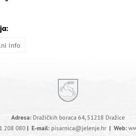
ja:
ni info
Adresa:
Dražičkih boraca 64, 51218 Dražice
1 208 080
| E-mail:
pisarnica@jelenje.hr
| Web:
ww