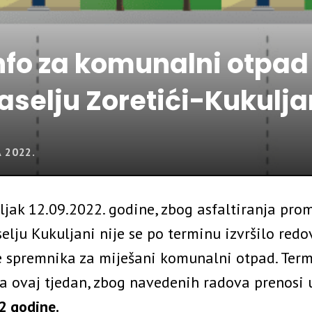
nfo za komunalni otpad
aselju Zoretići-Kukulja
A 2022.
ljak 12.09.2022. godine, zbog asfaltiranja pro
lju Kukuljani nije se po terminu izvršilo redo
e spremnika za miješani komunalni otpad. Ter
za ovaj tjedan, zbog navedenih radova prenosi
2 godine.