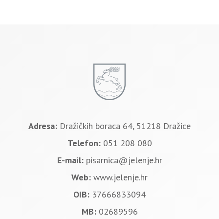
Adresa:
Dražičkih boraca 64, 51218 Dražice
Telefon:
051 208 080
E-mail:
pisarnica@jelenje.hr
Web:
www.jelenje.hr
OIB:
37666833094
MB:
02689596