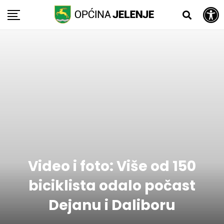
Open toolbar
Skip
to
content
Video i foto: Više od 150
biciklista odalo počast
Dejanu i Daliboru