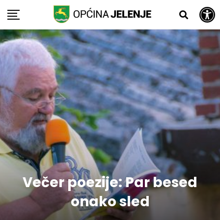
Open toolbar
Skip
to
content
Večer poezije: Par besed
onako sled