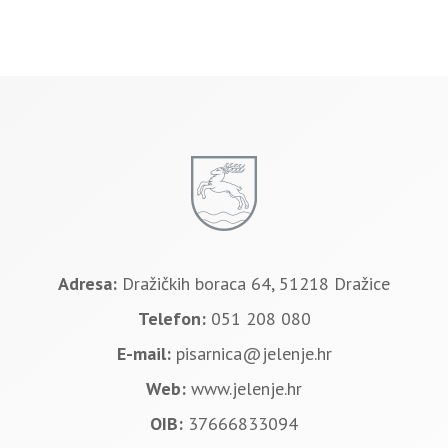
Adresa:
Dražičkih boraca 64, 51218 Dražice
Telefon:
051 208 080
E-mail:
pisarnica@jelenje.hr
Web:
www.jelenje.hr
OIB:
37666833094