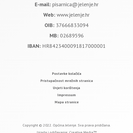
E-mail:
pisarnica@jelenje.hr
Web:
www.jelenje.hr
OIB:
37666833094
MB:
02689596
IBAN:
HR8423400091817000001
Postavke kolačića
Pristupačnost mrežnih stranica
Uvjeti korištenja
Impressum
Mapa stranice
Copyright © 2022. Općina Jelenje. Sva prava pridržana.
Izrada i održavanje:
Creative Media™