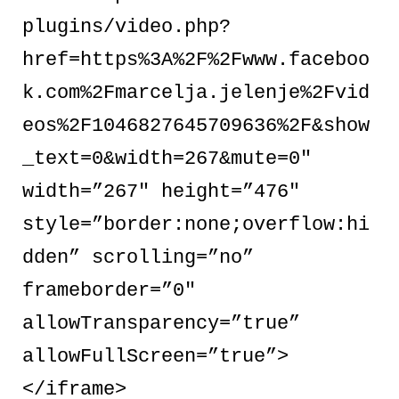
plugins/video.php?
href=https%3A%2F%2Fwww.faceboo
k.com%2Fmarcelja.jelenje%2Fvid
eos%2F1046827645709636%2F&show
_text=0&width=267&mute=0″
width=”267″ height=”476″
style=”border:none;overflow:hi
dden” scrolling=”no”
frameborder=”0″
allowTransparency=”true”
allowFullScreen=”true”>
</iframe>