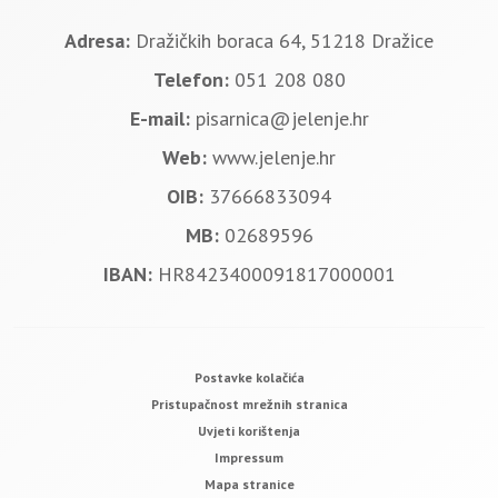
Adresa:
Dražičkih boraca 64, 51218 Dražice
Telefon:
051 208 080
E-mail:
pisarnica@jelenje.hr
Web:
www.jelenje.hr
OIB:
37666833094
MB:
02689596
IBAN:
HR8423400091817000001
Postavke kolačića
Pristupačnost mrežnih stranica
Uvjeti korištenja
Impressum
Mapa stranice