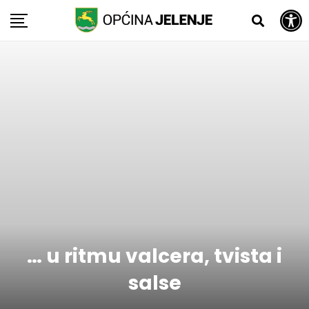
Open toolbar
Skip
to
content
… u ritmu valcera, tvista i
salse