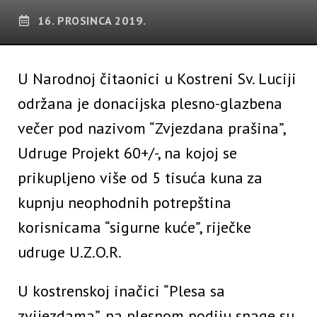
16. PROSINCA 2019.
U Narodnoj čitaonici u Kostreni Sv. Luciji
održana je donacijska plesno-glazbena
večer pod nazivom “Zvjezdana prašina”,
Udruge Projekt 60+/-, na kojoj se
prikupljeno više od 5 tisuća kuna za
kupnju neophodnih potrepština
korisnicama “sigurne kuće”, riječke
udruge U.Z.O.R.
U kostrenskoj inačici “Plesa sa
zvijezdama”, na plesnom podiju snage su