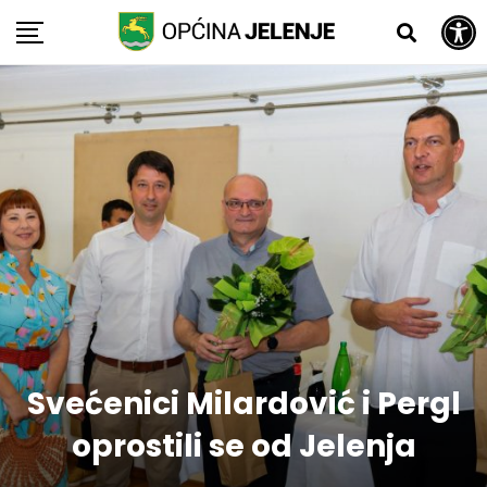
Open toolbar
Skip
to
content
Svećenici Milardović i Pergl
oprostili se od Jelenja