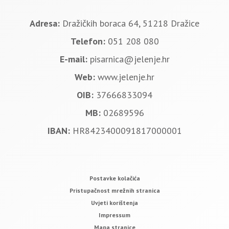
Adresa:
Dražičkih boraca 64, 51218 Dražice
Telefon:
051 208 080
E-mail:
pisarnica@jelenje.hr
Web:
www.jelenje.hr
OIB:
37666833094
MB:
02689596
IBAN:
HR8423400091817000001
Postavke kolačića
Pristupačnost mrežnih stranica
Uvjeti korištenja
Impressum
Mapa stranice