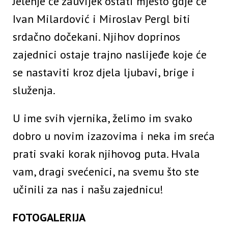
Jelenje će zauvijek ostati mjesto gdje će
Ivan Milardović i Miroslav Pergl biti
srdačno dočekani. Njihov doprinos
zajednici ostaje trajno naslijeđe koje će
se nastaviti kroz djela ljubavi, brige i
služenja.
U ime svih vjernika, želimo im svako
dobro u novim izazovima i neka im sreća
prati svaki korak njihovog puta. Hvala
vam, dragi svećenici, na svemu što ste
učinili za nas i našu zajednicu!
FOTOGALERIJA