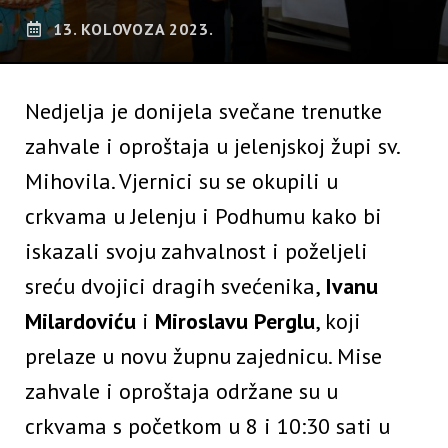
13. KOLOVOZA 2023.
Nedjelja je donijela svečane trenutke
zahvale i oproštaja u jelenjskoj župi sv.
Mihovila. Vjernici su se okupili u
crkvama u Jelenju i Podhumu kako bi
iskazali svoju zahvalnost i poželjeli
sreću dvojici dragih svećenika,
Ivanu
Milardoviću
i
Miroslavu Perglu
, koji
prelaze u novu župnu zajednicu. Mise
zahvale i oproštaja održane su u
crkvama s početkom u 8 i 10:30 sati u