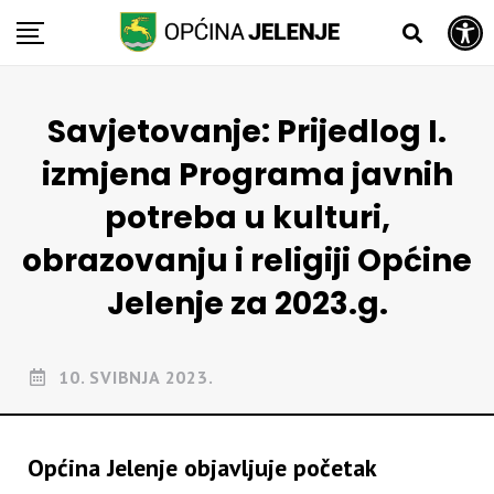
Open toolbar
Skip
to
content
Savjetovanje: Prijedlog I.
izmjena Programa javnih
potreba u kulturi,
obrazovanju i religiji Općine
Jelenje za 2023.g.
10. SVIBNJA 2023.
Općina Jelenje objavljuje početak