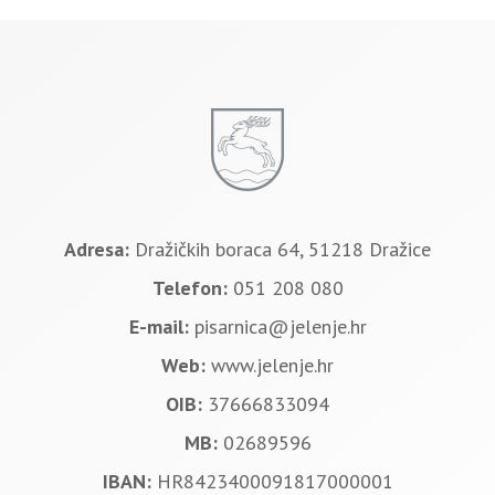
Adresa:
Dražičkih boraca 64, 51218 Dražice
Telefon:
051 208 080
E-mail:
pisarnica@jelenje.hr
Web:
www.jelenje.hr
OIB:
37666833094
MB:
02689596
IBAN:
HR8423400091817000001