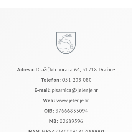
Adresa:
Dražičkih boraca 64, 51218 Dražice
Telefon:
051 208 080
E-mail:
pisarnica@jelenje.hr
Web:
www.jelenje.hr
OIB:
37666833094
MB:
02689596
IBAN:
HR8423400091817000001