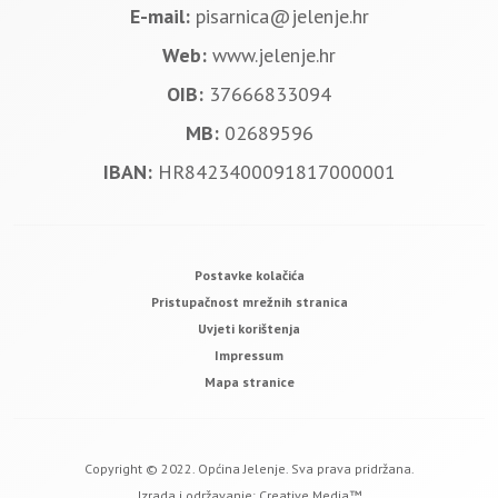
E-mail:
pisarnica@jelenje.hr
Web:
www.jelenje.hr
OIB:
37666833094
MB:
02689596
IBAN:
HR8423400091817000001
Postavke kolačića
Pristupačnost mrežnih stranica
Uvjeti korištenja
Impressum
Mapa stranice
Copyright © 2022. Općina Jelenje. Sva prava pridržana.
Izrada i održavanje:
Creative Media™