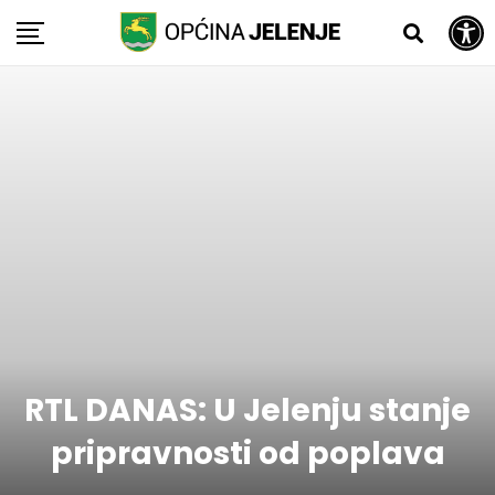
Open toolbar
Skip
to
content
RTL DANAS: U Jelenju stanje
pripravnosti od poplava