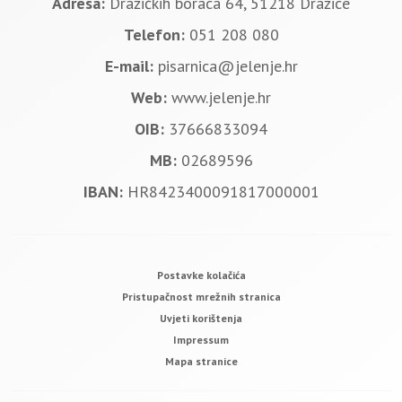
Adresa:
Dražičkih boraca 64, 51218 Dražice
Telefon:
051 208 080
E-mail:
pisarnica@jelenje.hr
Web:
www.jelenje.hr
OIB:
37666833094
MB:
02689596
IBAN:
HR8423400091817000001
Postavke kolačića
Pristupačnost mrežnih stranica
Uvjeti korištenja
Impressum
Mapa stranice