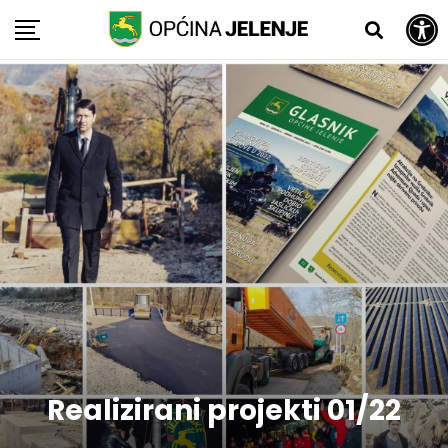
Open toolbar
Skip
to
content
Realizirani projekti 01/22