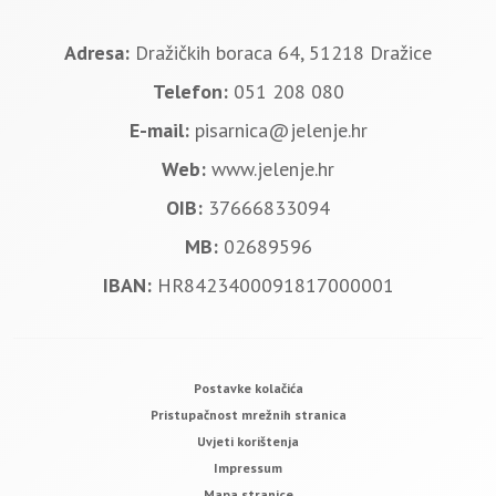
Adresa:
Dražičkih boraca 64, 51218 Dražice
Telefon:
051 208 080
E-mail:
pisarnica@jelenje.hr
Web:
www.jelenje.hr
OIB:
37666833094
MB:
02689596
IBAN:
HR8423400091817000001
Postavke kolačića
Pristupačnost mrežnih stranica
Uvjeti korištenja
Impressum
Mapa stranice