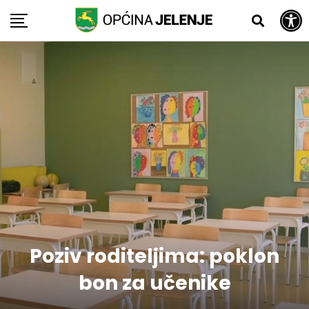
Open toolbar
Skip
to
content
Poziv roditeljima: poklon
bon za učenike