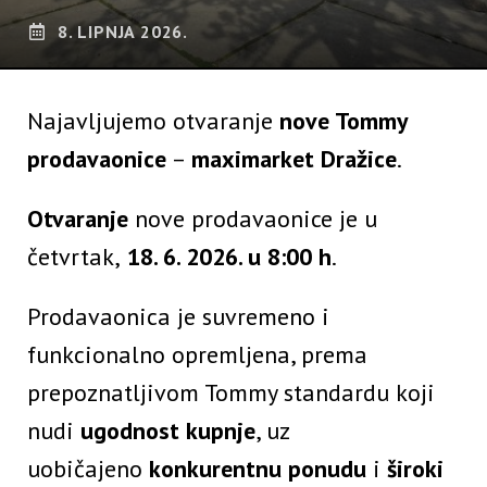
8. LIPNJA 2026.
Najavljujemo otvaranje
nove Tommy
prodavaonice
–
maximarket
Dražice
.
Otvaranje
nove prodavaonice je u
četvrtak,
18. 6. 2026. u 8:00 h
.
Prodavaonica je suvremeno i
funkcionalno opremljena, prema
prepoznatljivom Tommy standardu koji
nudi
ugodnost kupnje
, uz
uobičajeno
konkurentnu ponudu
i
široki