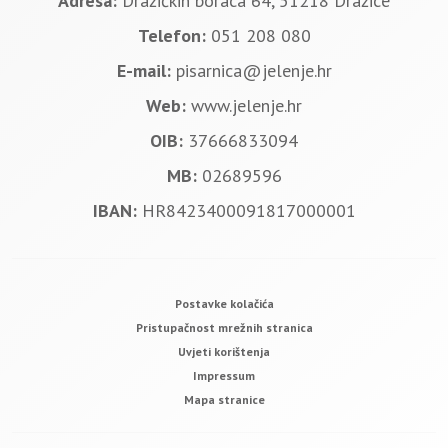
Adresa:
Dražičkih boraca 64, 51218 Dražice
Telefon:
051 208 080
E-mail:
pisarnica@jelenje.hr
Web:
www.jelenje.hr
OIB:
37666833094
MB:
02689596
IBAN:
HR8423400091817000001
Postavke kolačića
Pristupačnost mrežnih stranica
Uvjeti korištenja
Impressum
Mapa stranice