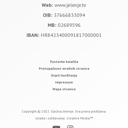
Web:
www.jelenje.hr
OIB:
37666833094
MB:
02689596
IBAN:
HR8423400091817000001
Postavke kolačića
Pristupačnost mrežnih stranica
Uvjeti korištenja
Impressum
Mapa stranice
Copyright © 2022. Općina Jelenje. Sva prava pridržana.
Izrada i održavanje:
Creative Media™