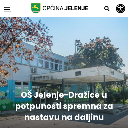
Open toolbar
Skip
to
content
OŠ Jelenje-Dražice u
potpunosti spremna za
nastavu na daljinu