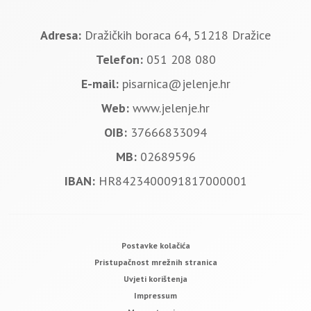
Adresa:
Dražičkih boraca 64, 51218 Dražice
Telefon:
051 208 080
E-mail:
pisarnica@jelenje.hr
Web:
www.jelenje.hr
OIB:
37666833094
MB:
02689596
IBAN:
HR8423400091817000001
Postavke kolačića
Pristupačnost mrežnih stranica
Uvjeti korištenja
Impressum