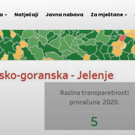
a
Natječaji
Javna nabava
Za mještane