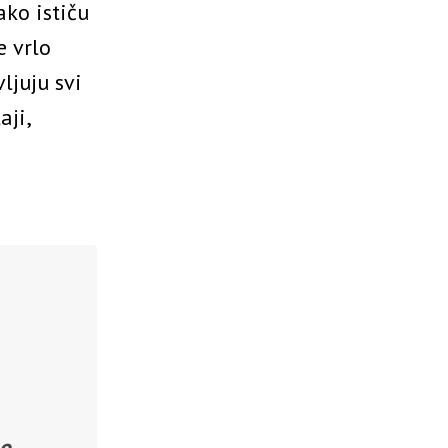
ako ističu
e vrlo
ljuju svi
aji,
g
mo