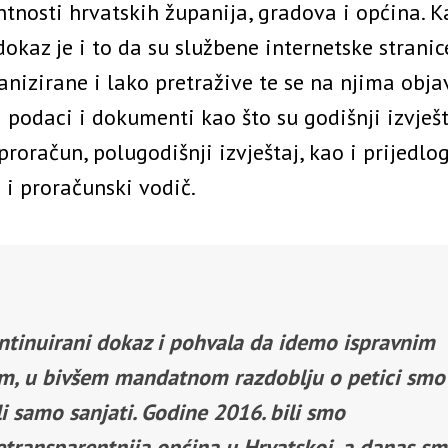
tnosti hrvatskih županija, gradova i općina. K
dokaz je i to da su službene internetske stranic
nizirane i lako pretražive te se na njima objav
 podaci i dokumenti kao što su godišnji izvješt
proračun, polugodišnji izvještaj, kao i prijedlo
 i proračunski vodič.
ntinuirani dokaz i pohvala da idemo ispravnim
m, u bivšem mandatnom razdoblju o petici smo
i samo sanjati. Godine 2016. bili smo
etransparentnija općina u Hrvatskoj, a danas s