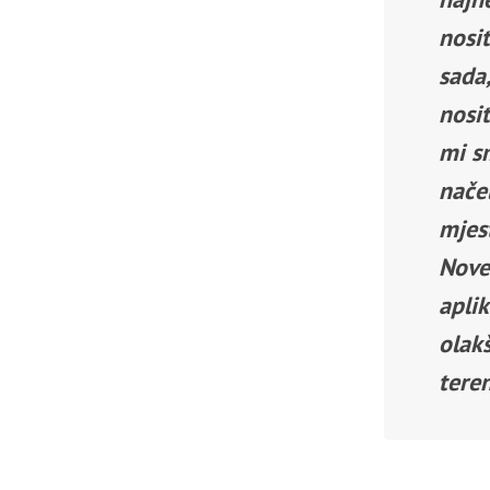
nosit
sada
nosit
mi s
nače
mjes
Nove 
apli
olak
tere