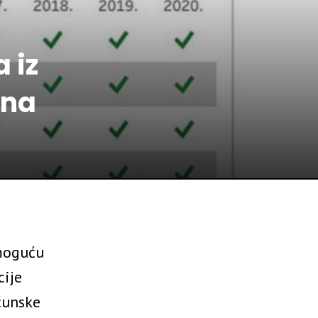
 iz
una
 moguću
cije
čunske