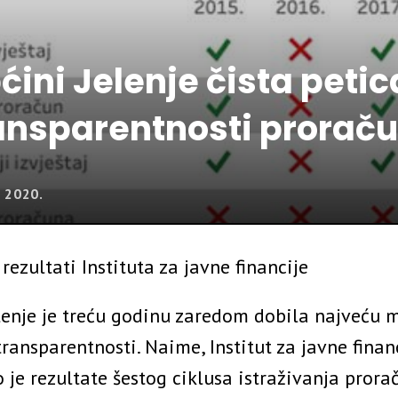
ćini Jelenje čista petica
ansparentnosti prorač
 2020.
 rezultati Instituta za javne financije
lenje je treću godinu zaredom dobila najveću
transparentnosti. Naime, Institut za javne finan
 je rezultate šestog ciklusa istraživanja prora