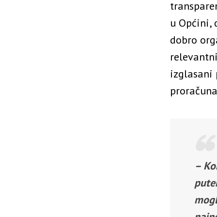
transparen
u Općini, 
dobro orga
relevantni
izglasani 
proračuna
– Ko
pute
mogl
najn