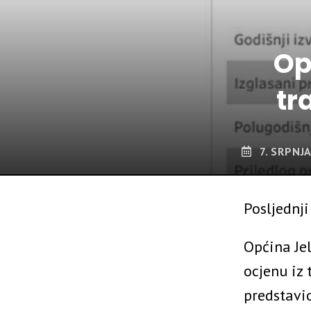
Op
tr
7. SRPNJA
Posljednji
Općina Je
ocjenu iz 
predstavio