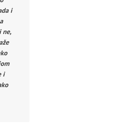
ada i
na
i ne,
aže
ako
ijom
 i
ako