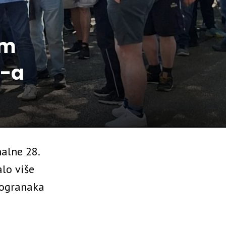
im
R-a
nalne 28.
lo više
 ogranaka