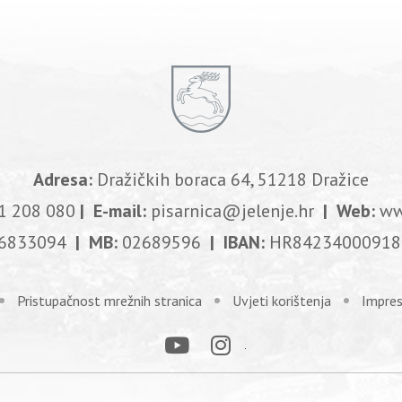
Adresa:
Dražičkih boraca 64, 51218 Dražice
1 208 080
| E-mail:
pisarnica@jelenje.hr
| Web:
ww
6833094
| MB:
02689596
| IBAN:
HR84234000918
Pristupačnost mrežnih stranica
Uvjeti korištenja
Impre