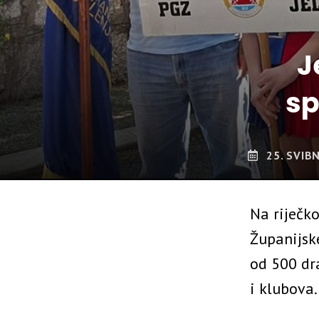
J
sp
25. SVIB
Na riječko
Županijsk
od 500 dr
i klubova.