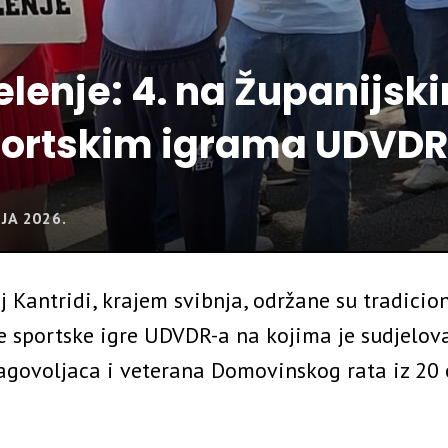
elenje: 4. na Županijsk
ortskim igrama UDVD
NJA 2026.
j Kantridi, krajem svibnja, održane su tradicio
e sportske igre UDVDR-a na kojima je sudjelova
agovoljaca i veterana Domovinskog rata iz 20