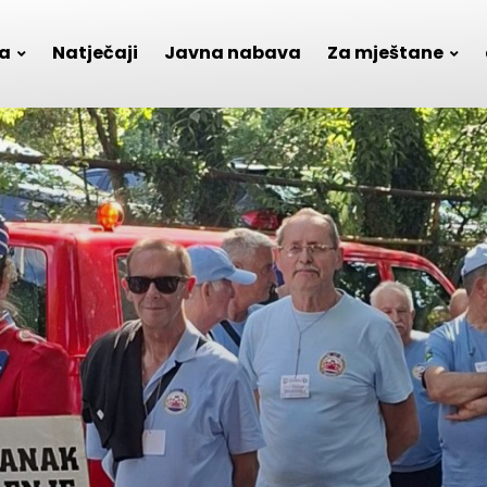
a
Natječaji
Javna nabava
Za mještane