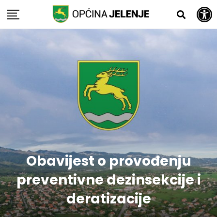
Open toolbar
Skip
to
content
Obavijest o provođenju
preventivne dezinsekcije i
deratizacije