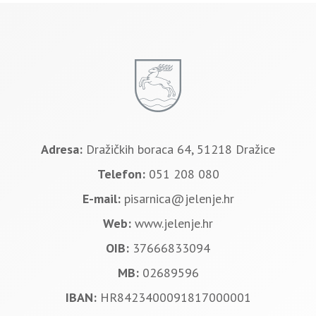
Adresa:
Dražičkih boraca 64, 51218 Dražice
Telefon:
051 208 080
E-mail:
pisarnica@jelenje.hr
Web:
www.jelenje.hr
OIB:
37666833094
MB:
02689596
IBAN:
HR8423400091817000001