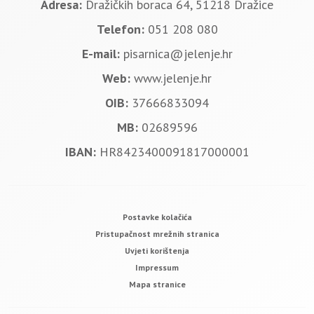
Adresa:
Dražičkih boraca 64, 51218 Dražice
Telefon:
051 208 080
E-mail:
pisarnica@jelenje.hr
Web:
www.jelenje.hr
OIB:
37666833094
MB:
02689596
IBAN:
HR8423400091817000001
Postavke kolačića
Pristupačnost mrežnih stranica
Uvjeti korištenja
Impressum
Mapa stranice