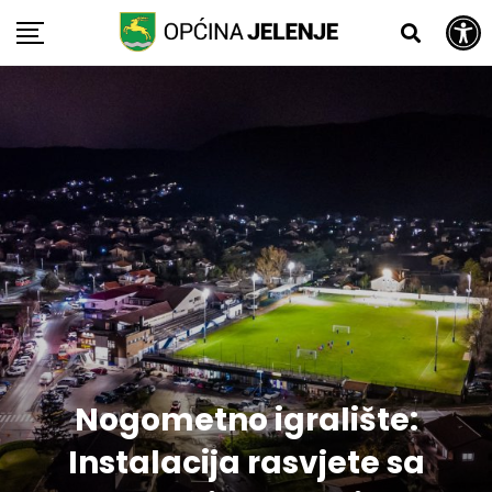
Open toolbar
Skip
to
content
Nogometno igralište:
Instalacija rasvjete sa