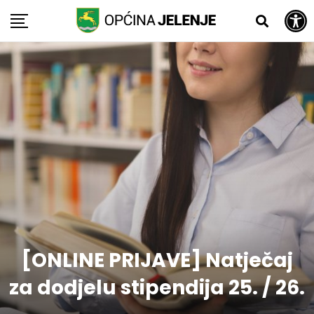
Open toolbar
Skip
to
content
[ONLINE PRIJAVE] Natječaj
za dodjelu stipendija 25. / 26.