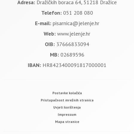
Adresa:
Dražičkih boraca 64, 51218 Dražice
Telefon:
051 208 080
E-mail:
pisarnica@jelenje.hr
Web:
www.jelenje.hr
OIB:
37666833094
MB:
02689596
IBAN:
HR8423400091817000001
Postavke kolačića
Pristupačnost mrežnih stranica
Uvjeti korištenja
Impressum
Mapa stranice