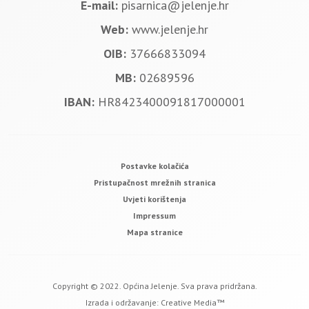
E-mail:
pisarnica@jelenje.hr
Web:
www.jelenje.hr
OIB:
37666833094
MB:
02689596
IBAN:
HR8423400091817000001
Postavke kolačića
Pristupačnost mrežnih stranica
Uvjeti korištenja
Impressum
Mapa stranice
Copyright © 2022. Općina Jelenje. Sva prava pridržana.
Izrada i održavanje:
Creative Media™