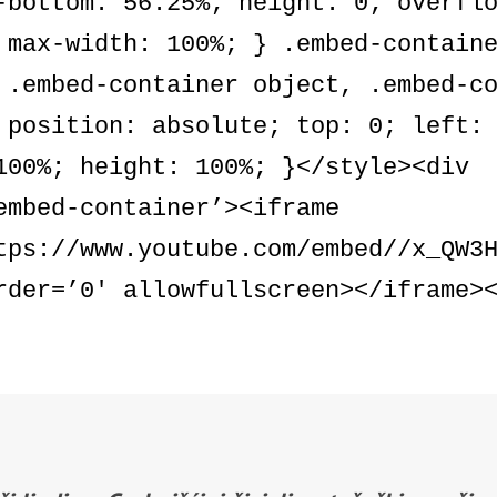
-bottom: 56.25%; height: 0; overfl
 max-width: 100%; } .embed-contain
 .embed-container object, .embed-c
 position: absolute; top: 0; left:
100%; height: 100%; }</style><div
embed-container’><iframe
tps://www.youtube.com/embed//x_QW3
rder=’0′ allowfullscreen></iframe>