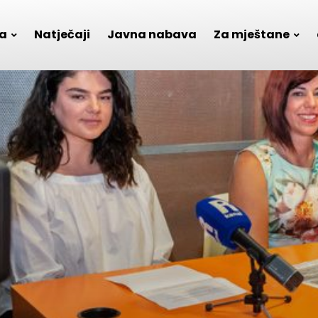
a
Natječaji
Javna nabava
Za mještane