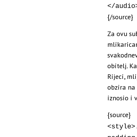
</audio
{/source}
Za ovu su
mlikarica
svakodnev
obitelj. K
Rijeci, ml
obzira na 
iznosio i 
{source}
<style>