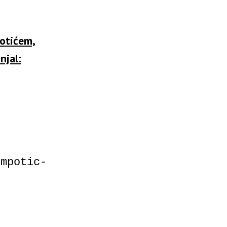
otićem,
njal:
”
rmpotic-