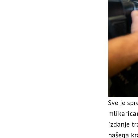
Sve je sp
mlikarica
izdanje tr
našega kr