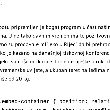
>
botu pripremljen je bogat program u čast naši
ma. U ne tako davnim vremenima te požrtvovn
no su prodavale mlijeko u Rijeci da bi prehran
ako je kazano na današnjoj tiskovnoj konferenci
ijeko su naše mlikarice donosile pješke u ruksa
vremenske uvijete, a ukupan teret na leđima ne
više od 20 kg.
.embed-container { position: relat