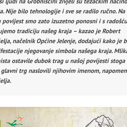
i ljudi na Grobnišćini živjeli su težačkim nači
a. Nije bilo tehnologije i sve se radilo ručno. Na
u povijest smo zato izuzetno ponosni i s radošć
ujemo tradiciju našeg kraja – kazao je
Robert
elja
, načelnik Općine Jelenje, dodajući kako je b
festacije njegovanje simbola našega kraja. Mlik
ista ostavile dubok trag u našoj povijesti stog
š glavni trg naslovili njihovim imenom, napomen
elja.