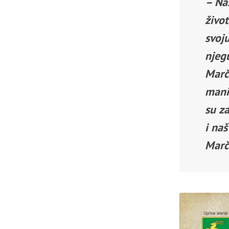
– Naš
život
svoj
njeg
Marč
mani
su za
i na
Marč