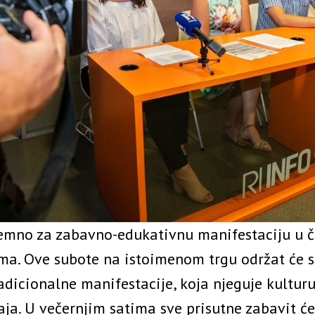
remno za zabavno-edukativnu manifestaciju u č
ma. Ove subote na istoimenom trgu održat će 
adicionalne manifestacije, koja njeguje kulturu
aja. U večernjim satima sve prisutne zabavit će