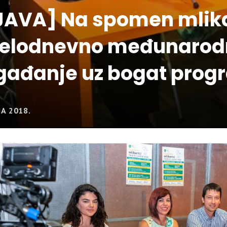
AVA] Na spomen mlika
jelodnevno međunarod
gađanje uz bogat prog
JA 2018.