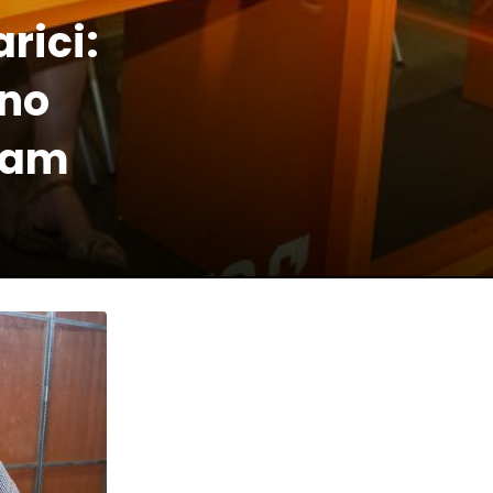
rici:
no
ram