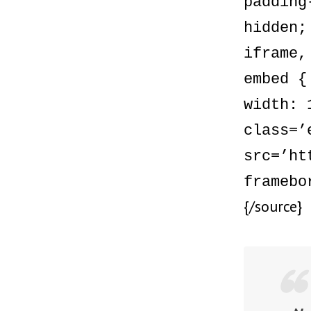
padding
hidden;
iframe,
embed {
width: 
class=’
src=’ht
framebo
{/source}