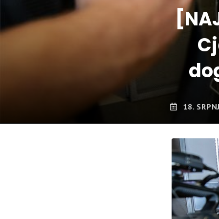
[NAJ
C
do
18. SRPN