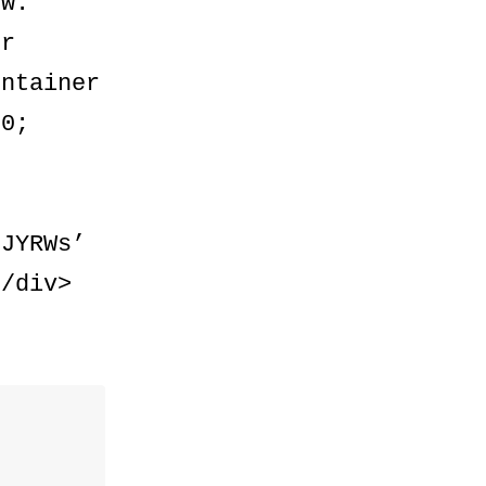
ow:
er
ontainer
 0;
HJYRWs’
</div>