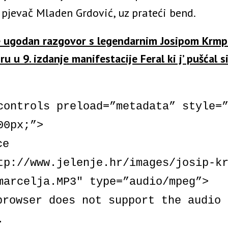
 pjevač Mladen Grdović, uz prateći bend.
e ugodan razgovor s legendarnim Josipom Krmp
ru u 9. izdanje manifestacije Feral ki j’ pušćal si
controls preload=”metadata” style=
00px;”>
ce
tp://www.jelenje.hr/images/josip-k
marcelja.MP3″ type=”audio/mpeg”>
browser does not support the audio
.