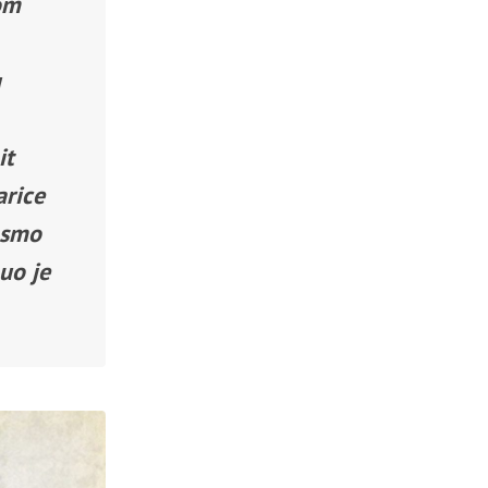
nom
u
it
arice
a smo
uo je