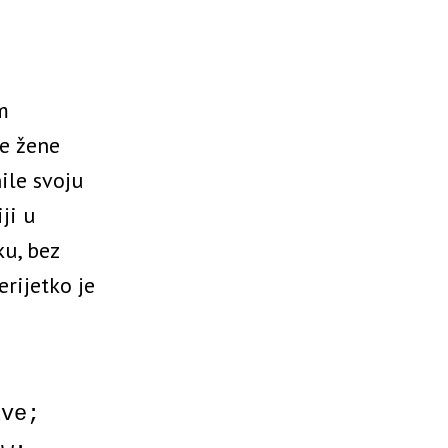
m
e žene
ile svoju
ji u
ku, bez
rijetko je
ive;