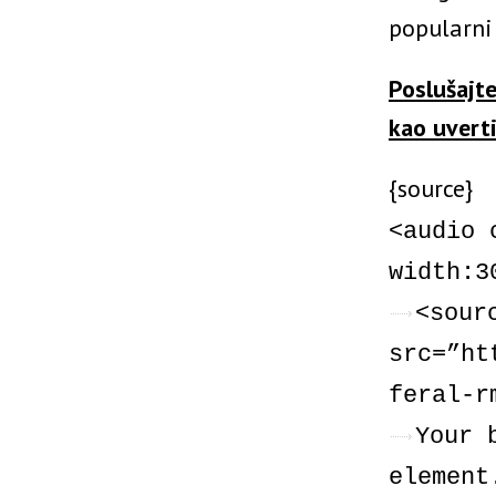
popularni
Poslušajt
kao uverti
{source}
<audio 
width:3
<sour
src=”ht
feral-r
Your 
element