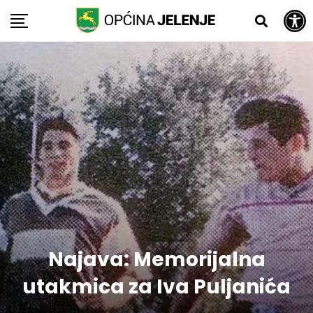
Open toolbar
Skip
to
content
Najava: Memorijalna
utakmica za Iva Puljanića