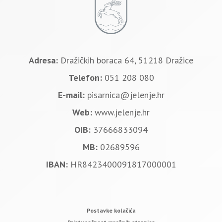
Adresa:
Dražičkih boraca 64, 51218 Dražice
Telefon:
051 208 080
E-mail:
pisarnica@jelenje.hr
Web:
www.jelenje.hr
OIB:
37666833094
MB:
02689596
IBAN:
HR8423400091817000001
Postavke kolačića