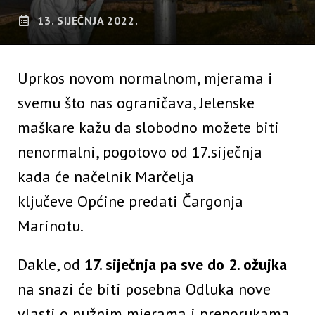
13. SIJEČNJA 2022.
Uprkos novom normalnom, mjerama i
svemu što nas ograničava, Jelenske
maškare kažu da slobodno možete biti
nenormalni, pogotovo od 17.siječnja
kada će načelnik Marčelja
ključeve Općine predati Čargonja
Marinotu.
Dakle, od
17. siječnja pa sve do 2. ožujka
na snazi će biti posebna Odluka nove
vlasti o nužnim mjerama i preporukama