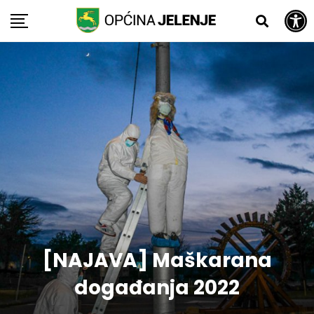
Open toolbar
Skip
to
content
[NAJAVA] Maškarana
događanja 2022