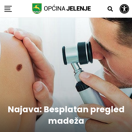
Open toolbar
Skip
to
content
Najava: Besplatan pregled
madeža