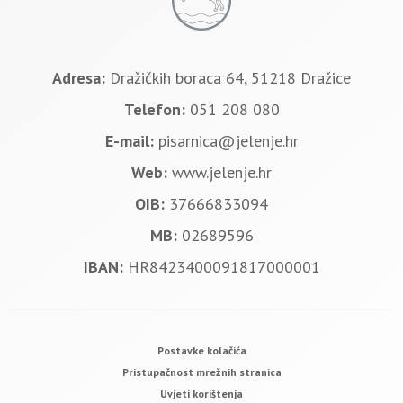
Adresa:
Dražičkih boraca 64, 51218 Dražice
Telefon:
051 208 080
E-mail:
pisarnica@jelenje.hr
Web:
www.jelenje.hr
OIB:
37666833094
MB:
02689596
IBAN:
HR8423400091817000001
Postavke kolačića
Pristupačnost mrežnih stranica
Uvjeti korištenja