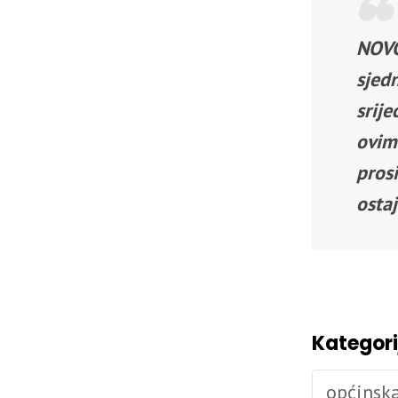
NOVO
sjed
srije
ovim
pros
osta
Kategori
općinsk