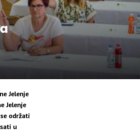
ca
ne Jelenje
e Jelenje
 se održati
sati u