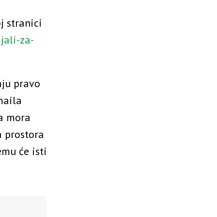
 stranici
jali-za-
aju pravo
maila
va mora
a prostora
emu će isti