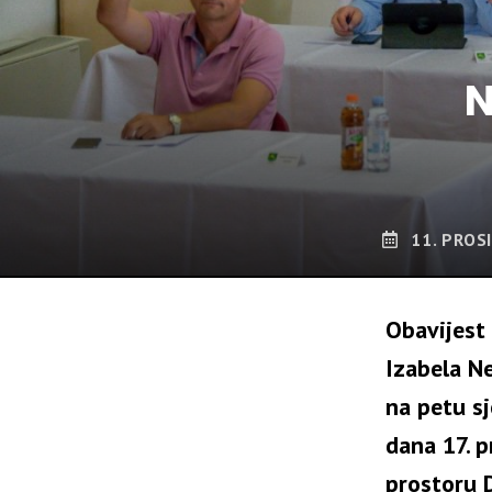
N
11. PROS
Obavijest 
Izabela N
na petu sj
dana 17. p
prostoru 