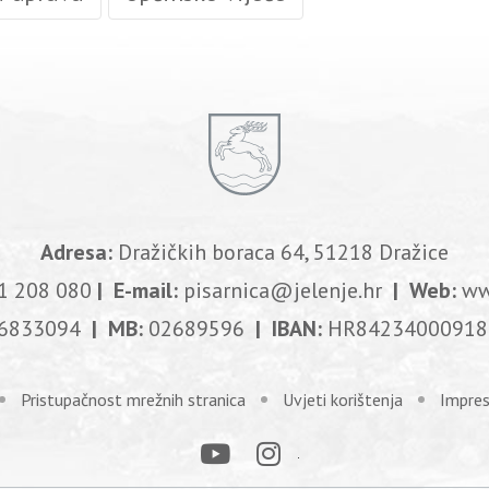
Adresa:
Dražičkih boraca 64, 51218 Dražice
1 208 080
| E-mail:
pisarnica@jelenje.hr
| Web:
ww
6833094
| MB:
02689596
| IBAN:
HR84234000918
Pristupačnost mrežnih stranica
Uvjeti korištenja
Impre