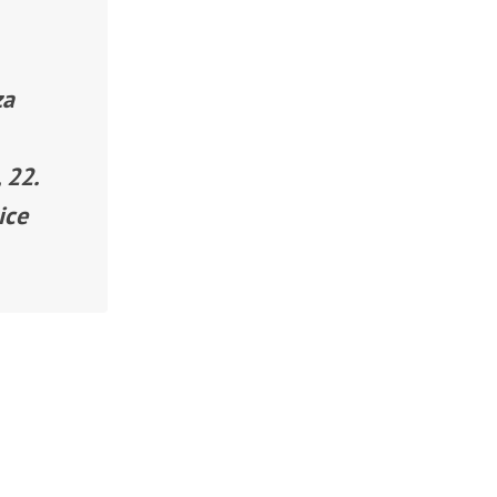
za
 22.
ice