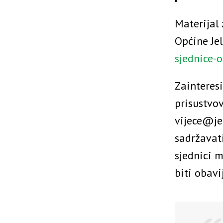
Materijal
Općine Je
sjednice-o
Zainteres
prisustvov
vijece@jel
sadržavat
sjednici m
biti obavi