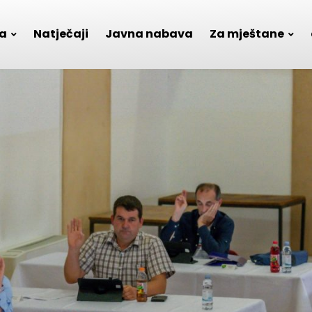
a
Natječaji
Javna nabava
Za mještane