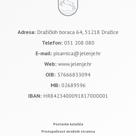
Adresa:
Dražičkih boraca 64, 51218 Dražice
Telefon:
051 208 080
E-mail:
pisarnica@jelenje.hr
Web:
www.jelenje.hr
OIB:
37666833094
MB:
02689596
IBAN:
HR8423400091817000001
Postavke kolačića
Pristupačnost mrežnih stranica