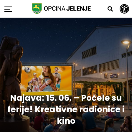
Open toolbar
Skip
to
content
Najava: 15. 06. – Počele su
ferije! Kreativne radionice i
kino