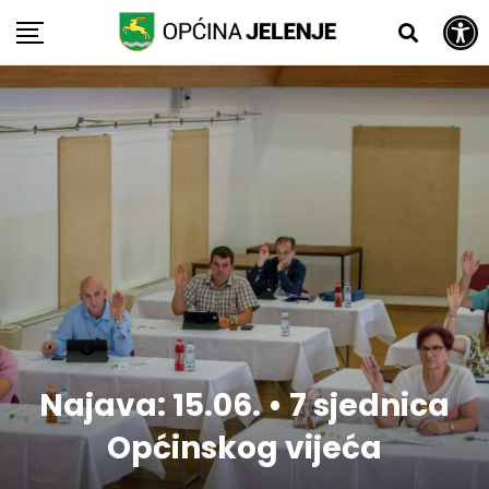
Open toolbar
Skip
to
content
Najava: 15.06. • 7 sjednica
Općinskog vijeća