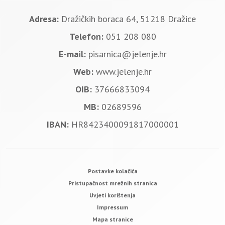
Adresa:
Dražičkih boraca 64, 51218 Dražice
Telefon:
051 208 080
E-mail:
pisarnica@jelenje.hr
Web:
www.jelenje.hr
OIB:
37666833094
MB:
02689596
IBAN:
HR8423400091817000001
Postavke kolačića
Pristupačnost mrežnih stranica
Uvjeti korištenja
Impressum
Mapa stranice