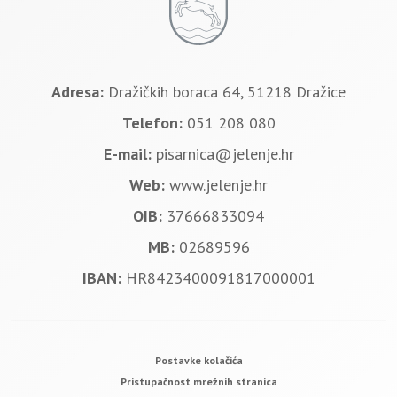
Adresa:
Dražičkih boraca 64, 51218 Dražice
Telefon:
051 208 080
E-mail:
pisarnica@jelenje.hr
Web:
www.jelenje.hr
OIB:
37666833094
MB:
02689596
IBAN:
HR8423400091817000001
Postavke kolačića
Pristupačnost mrežnih stranica