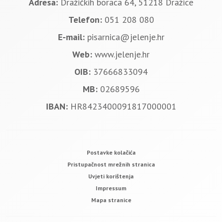
Adresa:
Dražičkih boraca 64, 51218 Dražice
Telefon:
051 208 080
E-mail:
pisarnica@jelenje.hr
Web:
www.jelenje.hr
OIB:
37666833094
MB:
02689596
IBAN:
HR8423400091817000001
Postavke kolačića
Pristupačnost mrežnih stranica
Uvjeti korištenja
Impressum
Mapa stranice