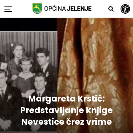
Open toolbar
Skip
to
content
Margareta Krstić:
Predstavljanje knjige
Nevestice črez vrime