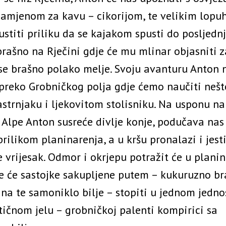
amjenom za kavu – cikorijom, te velikim lopu
stiti priliku da se kajakom spusti do posljedn
rašno na Rječini gdje će mu mlinar objasniti z
se brašno polako melje. Svoju avanturu Anton 
 preko Grobničkog polja gdje ćemo naučiti nešt
strnjaku i ljekovitom stolisniku. Na usponu na
 Alpe Anton susreće divlje konje, podučava na
rilikom planinarenja, a u kršu pronalazi i jest
e vrijesak. Odmor i okrjepu potražit će u plan
e će sastojke sakupljene putem – kukuruzno br
ina te samoniklo bilje – stopiti u jednom jedn
tičnom jelu – grobničkoj palenti kompirici sa