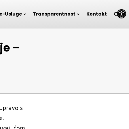
Open toolbar
e-Usluge
Transparentnost
Kontakt
je –
 upravo s
e.
žavajućom