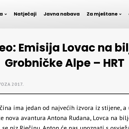
a
Natječaji
Javna nabava
Za mještane
eo: Emisija Lovac na bil
Grobničke Alpe – HRT
VOZA 2017.
čina ima jedan od najvećih izvora iz stijene, a
će nova avantura Antona Rudana, Lovca na bilj
i se niz Rječinu, Anton će nas upoznati s osvje