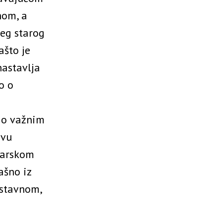
hom, a
jeg starog
ašto je
nastavlja
o o
s o važnim
ivu
inarskom
ašno iz
ostavnom,