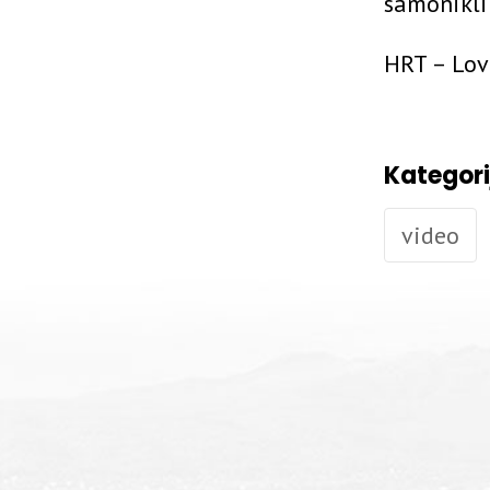
samonikli
HRT – Lova
Kategori
video