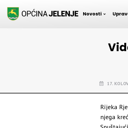
Skip
to
Novosti
Uprav
content
Vid
17. KOLO
Rijeka Rje
njega kre
Spuštajuć