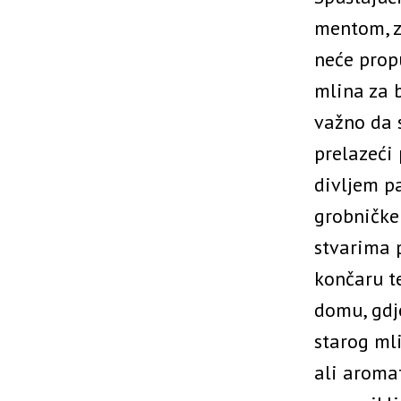
mentom, z
neće propu
mlina za b
važno da 
prelazeći
divljem pa
grobničke
stvarima p
končaru t
domu, gdj
starog ml
ali aroma