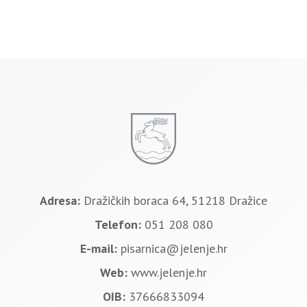
Adresa:
Dražičkih boraca 64, 51218 Dražice
Telefon:
051 208 080
E-mail:
pisarnica@jelenje.hr
Web:
www.jelenje.hr
OIB:
37666833094