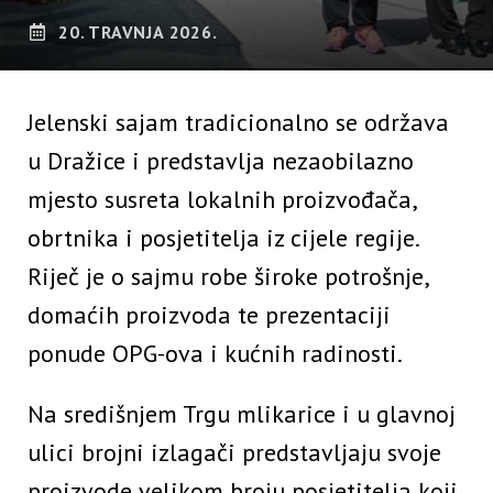
20. TRAVNJA 2026.
Jelenski sajam tradicionalno se održava
u Dražice i predstavlja nezaobilazno
mjesto susreta lokalnih proizvođača,
obrtnika i posjetitelja iz cijele regije.
Riječ je o sajmu robe široke potrošnje,
domaćih proizvoda te prezentaciji
ponude OPG-ova i kućnih radinosti.
Na središnjem Trgu mlikarice i u glavnoj
ulici brojni izlagači predstavljaju svoje
proizvode velikom broju posjetitelja koji