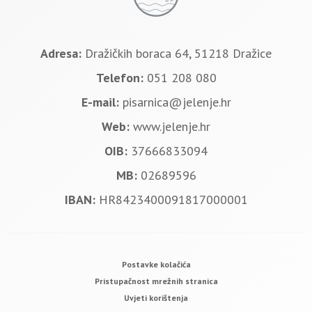
Adresa:
Dražičkih boraca 64, 51218 Dražice
Telefon:
051 208 080
E-mail:
pisarnica@jelenje.hr
Web:
www.jelenje.hr
OIB:
37666833094
MB:
02689596
IBAN:
HR8423400091817000001
Postavke kolačića
Pristupačnost mrežnih stranica
Uvjeti korištenja