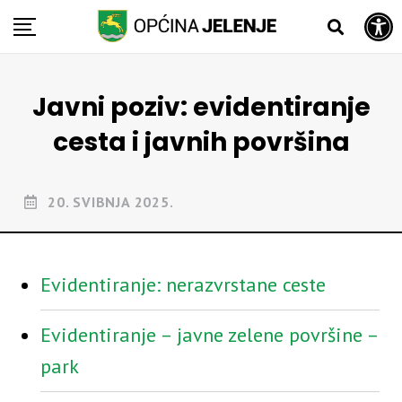
Open toolbar
Skip
to
content
Javni poziv: evidentiranje
cesta i javnih površina
20. SVIBNJA 2025.
Evidentiranje: nerazvrstane ceste
Evidentiranje – javne zelene površine –
park