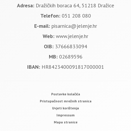
Adresa:
Dražičkih boraca 64, 51218 Dražice
Telefon:
051 208 080
E-mail:
pisarnica@jelenje.hr
Web:
www.jelenje.hr
OIB:
37666833094
MB:
02689596
IBAN:
HR8423400091817000001
Postavke kolačića
Pristupačnost mrežnih stranica
Uvjeti korištenja
Impressum
Mapa stranice