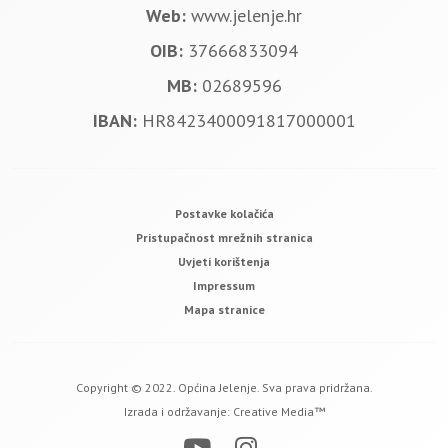
Web:
www.jelenje.hr
OIB:
37666833094
MB:
02689596
IBAN:
HR8423400091817000001
Postavke kolačića
Pristupačnost mrežnih stranica
Uvjeti korištenja
Impressum
Mapa stranice
Copyright © 2022. Općina Jelenje. Sva prava pridržana.
Izrada i održavanje:
Creative Media™