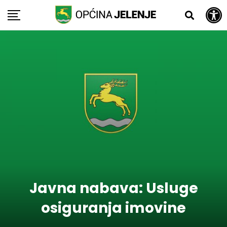
Open toolbar
Skip
to
content
Javna nabava: Usluge
osiguranja imovine