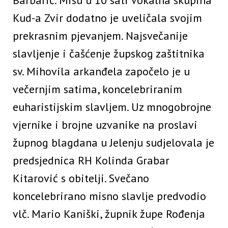
Barbarić. Misu u 10 sati Vokalna skupina
Kud-a Zvir dodatno je uveličala svojim
prekrasnim pjevanjem. Najsvečanije
slavljenje i čašćenje župskog zaštitnika
sv. Mihovila arkanđela započelo je u
večernjim satima, koncelebriranim
euharistijskim slavljem. Uz mnogobrojne
vjernike i brojne uzvanike na proslavi
župnog blagdana u Jelenju sudjelovala je
predsjednica RH Kolinda Grabar
Kitarović s obitelji. Svečano
koncelebrirano misno slavlje predvodio
vlč. Mario Kaniški, župnik župe Rođenja