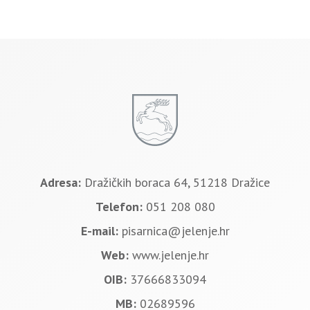
Adresa:
Dražičkih boraca 64, 51218 Dražice
Telefon:
051 208 080
E-mail:
pisarnica@jelenje.hr
Web:
www.jelenje.hr
OIB:
37666833094
MB:
02689596