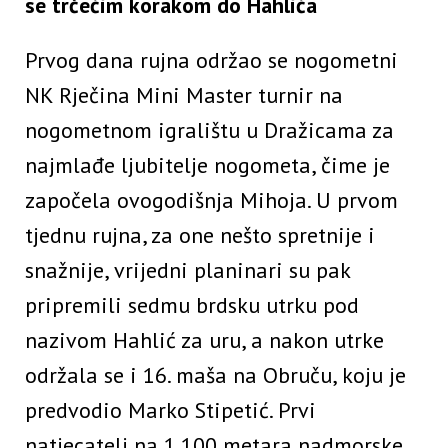
se trčećim korakom do Hahlića
Prvog dana rujna održao se nogometni
NK Rječina Mini Master turnir na
nogometnom igralištu u Dražicama za
najmlađe ljubitelje nogometa, čime je
započela ovogodišnja Mihoja. U prvom
tjednu rujna, za one nešto spretnije i
snažnije, vrijedni planinari su pak
pripremili sedmu brdsku utrku pod
nazivom Hahlić za uru, a nakon utrke
održala se i 16. maša na Obruču, koju je
predvodio Marko Stipetić. Prvi
natjecatelj na 1.100 metara nadmorske