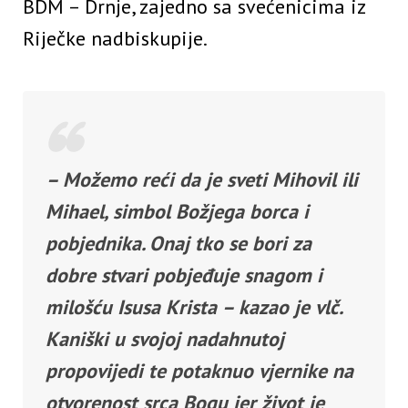
BDM – Drnje, zajedno sa svećenicima iz
Riječke nadbiskupije.
– Možemo reći da je sveti Mihovil ili
Mihael, simbol Božjega borca i
pobjednika. Onaj tko se bori za
dobre stvari pobjeđuje snagom i
milošću Isusa Krista – kazao je vlč.
Kaniški u svojoj nadahnutoj
propovijedi te potaknuo vjernike na
otvorenost srca Bogu jer život je