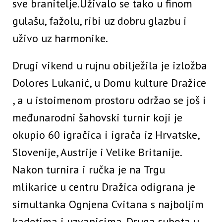
sve branitelje.Uživalo se tako u finom
gulašu, fažolu, ribi uz dobru glazbu i
uživo uz harmonike.
Drugi vikend u rujnu obilježila je izložba
Dolores Lukanić, u Domu kulture Dražice
, a u istoimenom prostoru održao se još i
međunarodni šahovski turnir koji je
okupio 60 igračica i igrača iz Hrvatske,
Slovenije, Austrije i Velike Britanije.
Nakon turnira i ručka je na Trgu
mlikarice u centru Dražica odigrana je
simultanka Ognjena Cvitana s najboljim
kadetima i uzvanicima. Druga subota u