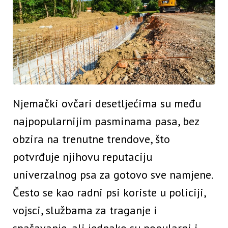
Njemački ovčari desetljećima su među
najpopularnijim pasminama pasa, bez
obzira na trenutne trendove, što
potvrđuje njihovu reputaciju
univerzalnog psa za gotovo sve namjene.
Često se kao radni psi koriste u policiji,
vojsci, službama za traganje i
spašavanje, ali jednako su popularni i