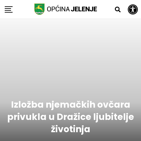
Open toolbar
Skip
to
content
Izložba njemačkih ovčara
privukla u Dražice ljubitelje
životinja