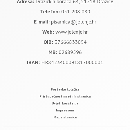
Adresa:
Dražičkih boraca 64, 51218 Dražice
Telefon:
051 208 080
E-mail:
pisarnica@jelenje.hr
Web:
www.jelenje.hr
OIB:
37666833094
MB:
02689596
IBAN:
HR8423400091817000001
Postavke kolačića
Pristupačnost mrežnih stranica
Uvjeti korištenja
Impressum
Mapa stranice