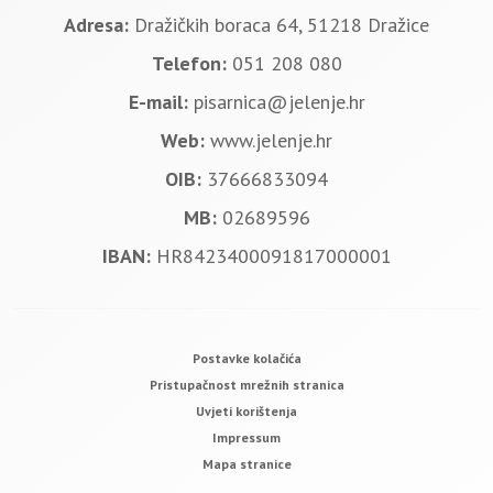
Adresa:
Dražičkih boraca 64, 51218 Dražice
Telefon:
051 208 080
E-mail:
pisarnica@jelenje.hr
Web:
www.jelenje.hr
OIB:
37666833094
MB:
02689596
IBAN:
HR8423400091817000001
Postavke kolačića
Pristupačnost mrežnih stranica
Uvjeti korištenja
Impressum
Mapa stranice