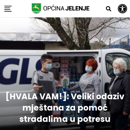
Open toolbar
Skip
to
content
[HVALA VAM!]: Veliki odaziv
mještana za pomoć
stradalima u potresu