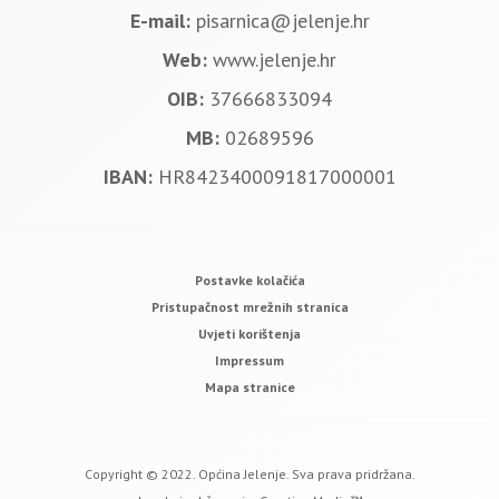
E-mail:
pisarnica@jelenje.hr
Web:
www.jelenje.hr
OIB:
37666833094
MB:
02689596
IBAN:
HR8423400091817000001
Postavke kolačića
Pristupačnost mrežnih stranica
Uvjeti korištenja
Impressum
Mapa stranice
Copyright © 2022. Općina Jelenje. Sva prava pridržana.