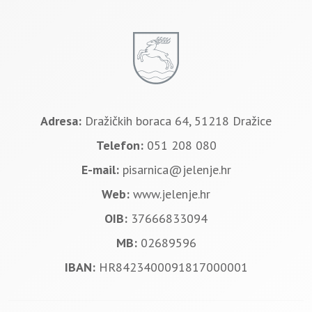
Adresa:
Dražičkih boraca 64, 51218 Dražice
Telefon:
051 208 080
E-mail:
pisarnica@jelenje.hr
Web:
www.jelenje.hr
OIB:
37666833094
MB:
02689596
IBAN:
HR8423400091817000001