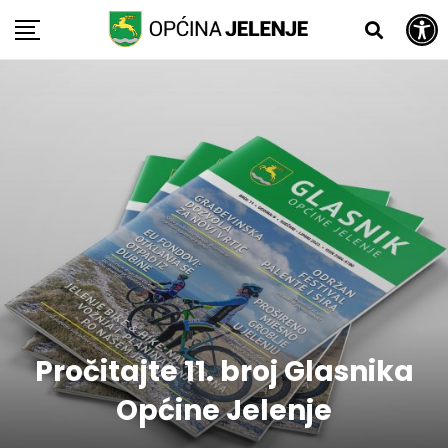
Open toolbar
Skip
to
content
Pročitajte 11. broj Glasnika
Općine Jelenje